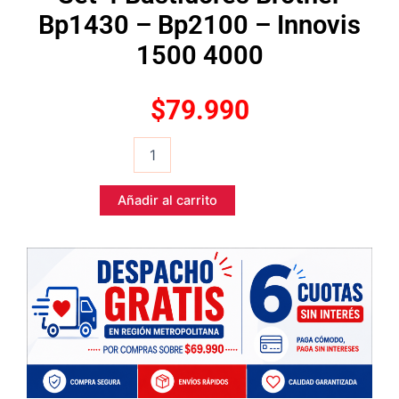
Bp1430 – Bp2100 – Innovis
1500 4000
$
79.990
Set
4
Bastidores
Brother
Añadir al carrito
Bp1430
-
Bp2100
-
Innovis
1500
4000
cantidad