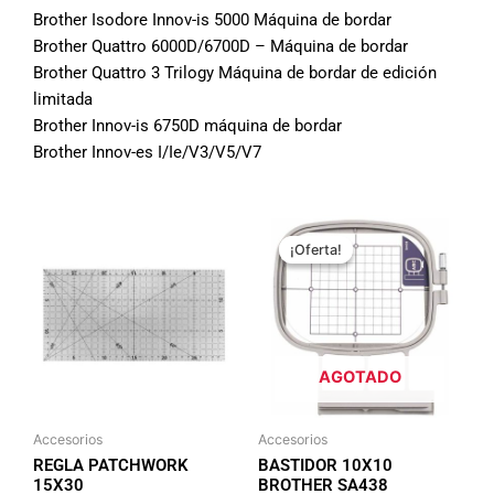
Brother Isodore Innov-is 5000 Máquina de bordar
Brother Quattro 6000D/6700D – Máquina de bordar
Brother Quattro 3 Trilogy Máquina de bordar de edición
limitada
Brother Innov-is 6750D máquina de bordar
Brother Innov-es I/Ie/V3/V5/V7
El
El
precio
precio
¡Oferta!
¡Oferta!
original
actual
era:
es:
$29.990.
$24.990.
AGOTADO
Accesorios
Accesorios
REGLA PATCHWORK
BASTIDOR 10X10
15X30
BROTHER SA438