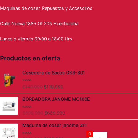
Maquinas de coser, Repuestos y Accesorios
Calle Nueva 1885 Of 205 Huechuraba
Lunes a Viernes 09:00 a 18:00 Hrs
Productos en oferta
El
El
Cosedora de Sacos GK9-801
precio
precio
original
actual
$
149.990
$
119.990
V
era:
es:
a
l
$149.990.
$119.990.
El
El
BORDADORA JANOME MC100E
o
precio
precio
r
a
original
actual
d
$
899.990
$
689.990
V
era:
es:
o
a
c
l
$899.990.
$689.990.
El
El
Maquina de coser janome 311
o
o
precio
precio
n
r
0
0
a
original
actual