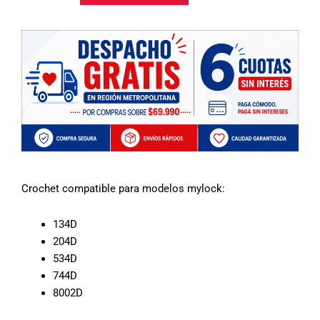
8002
cantidad
Crochet compatible para modelos mylock:
134D
204D
534D
744D
8002D