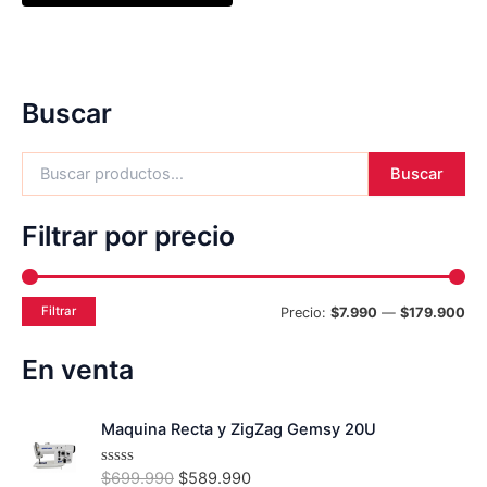
Buscar
Buscar
Filtrar por precio
Filtrar
Precio:
$7.990
—
$179.900
En venta
E
E
Maquina Recta y ZigZag Gemsy 20U
l
l
p
p
$
699.990
$
589.990
V