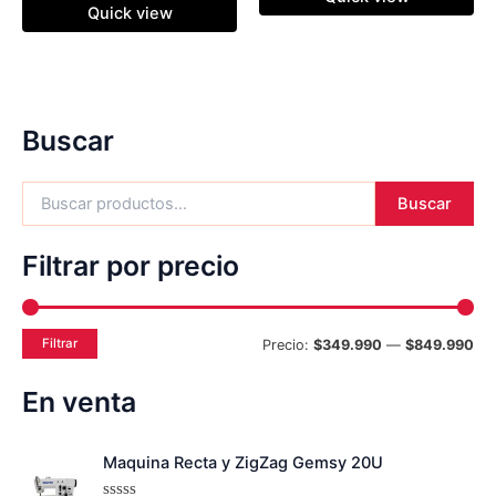
Quick view
Buscar
Buscar
Filtrar por precio
Filtrar
Precio:
$349.990
—
$849.990
En venta
E
E
Maquina Recta y ZigZag Gemsy 20U
l
l