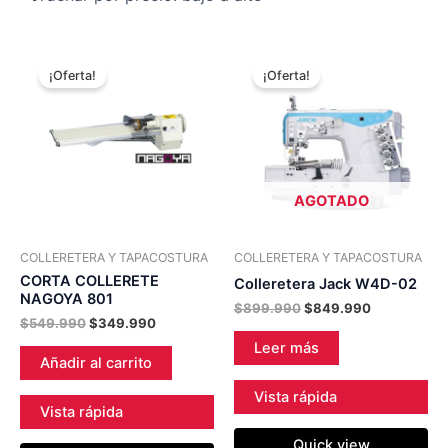
El
El
El
El
precio
precio
precio
precio
¡Oferta!
¡Oferta!
original
actual
original
actual
era:
es:
era:
es:
$549.990.
$349.990.
$899.990.
$849.990.
AGOTADO
COLLERETERA Y TAPACOSTURA
COLLERETERA Y TAPACOSTURA
CORTA COLLERETE
Colleretera Jack W4D-02
NAGOYA 801
$
899.990
$
849.990
$
549.990
$
349.990
Leer más
Añadir al carrito
Vista rápida
Vista rápida
Quick view