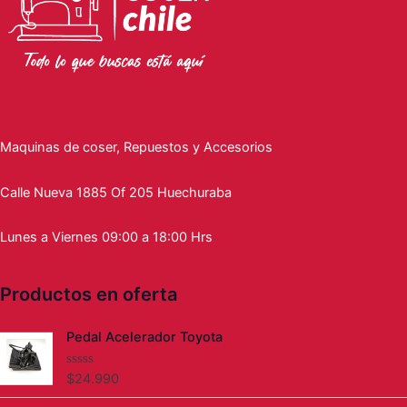
:
7
0
i
t
.
0
l
s
d
$
9
g
u
9
.
e
e
:
4
.
5
i
a
9
r
$
4
9
n
l
0
a
9
9
9
a
e
.
:
4
.
0
l
s
$
9
9
.
e
:
1
.
9
r
$
Maquinas de coser, Repuestos y Accesorios
.
9
0
a
6
1
9
.
:
4
9
0
Calle Nueva 1885 Of 205 Huechuraba
$
9
9
.
6
.
.
Lunes a Viernes 09:00 a 18:00 Hrs
9
9
9
9
9
9
.
0
0
Productos en oferta
9
.
.
9
0
Pedal Acelerador Toyota
.
$
24.990
V
a
l
El
El