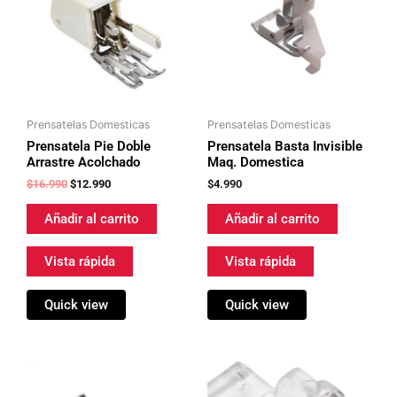
$16.990.
$12.990.
Prensatelas Domesticas
Prensatelas Domesticas
Prensatela Pie Doble
Prensatela Basta Invisible
Arrastre Acolchado
Maq. Domestica
$
16.990
$
12.990
$
4.990
Añadir al carrito
Añadir al carrito
Vista rápida
Vista rápida
Quick view
Quick view