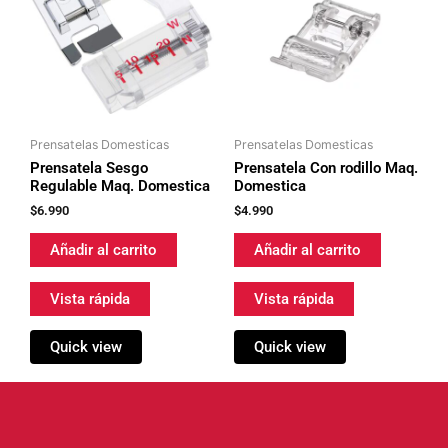
Prensatelas Domesticas
Prensatelas Domesticas
Prensatela Sesgo
Prensatela Con rodillo Maq.
Regulable Maq. Domestica
Domestica
$
6.990
$
4.990
Añadir al carrito
Añadir al carrito
Vista rápida
Vista rápida
Quick view
Quick view