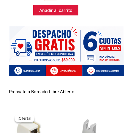
Libre
Abierto
Añadir al carrito
cantidad
Prensatela Bordado Libre Abierto
El
El
precio
precio
¡Oferta!
¡Oferta!
original
actual
era:
es:
$16.990.
$12.990.