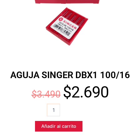
AGUJA SINGER DBX1 100/16
$
2.690
El
El
$
3.490
AGUJA
precio
precio
SINGER
DBX1
original
actual
100/16
Añadir al carrito
cantidad
era:
es: