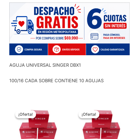
$3.490.
$2.690
AGUJA UNIVERSAL SINGER DBX1
100/16 CADA SOBRE CONTIENE 10 AGUJAS
El
El
El
El
precio
precio
precio
precio
¡Oferta!
¡Oferta!
¡Oferta!
¡Oferta!
original
actual
original
actual
era:
es:
era:
es:
$3.490.
$2.690.
$3.490.
$2.690.