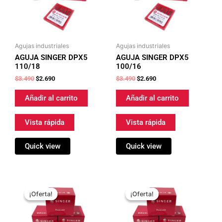
Agujas industriales
Agujas industriales
AGUJA SINGER DPX5
AGUJA SINGER DPX5
110/18
100/16
$
3.490
$
2.690
$
3.490
$
2.690
Añadir al carrito
Añadir al carrito
Vista rápida
Vista rápida
Quick view
Quick view
El
El
El
El
precio
precio
precio
precio
¡Oferta!
¡Oferta!
¡Oferta!
¡Oferta!
original
actual
original
actual
era:
es:
era:
es:
$3.490.
$2.690.
$3.490.
$2.690.