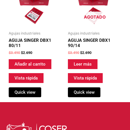
AGOTADO
Agujas industriales
Agujas industriales
AGUJA SINGER DBX1
AGUJA SINGER DBX1
80/11
90/14
$
3.490
$
2.690
$
3.490
$
2.690
Añadir al carrito
Leer más
Vista rápida
Vista rápida
Quick view
Quick view