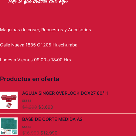
Maquinas de coser, Repuestos y Accesorios
Calle Nueva 1885 Of 205 Huechuraba
Lunes a Viernes 09:00 a 18:00 Hrs
Productos en oferta
El
El
AGUJA SINGER OVERLOCK DCX27 80/11
precio
precio
original
actual
$
4.290
$
3.690
V
era:
es:
a
l
$4.290.
$3.690.
El
El
BASE DE CORTE MEDIDA A2
o
precio
precio
r
a
original
actual
d
$
16.990
$
12.990
V
era:
es: