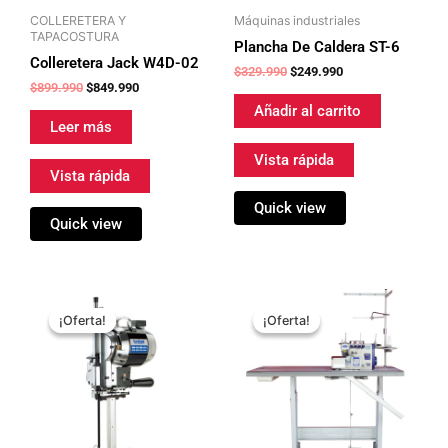
COLLERETERA Y
Máquinas industriales
TAPACOSTURA
Plancha De Caldera ST-6
Colleretera Jack W4D-02
$
329.990
$
249.990
$
899.990
$
849.990
Añadir al carrito
Leer más
Vista rápida
Vista rápida
Quick view
Quick view
El
El
El
El
precio
precio
precio
precio
¡Oferta!
¡Oferta!
¡Oferta!
¡Oferta!
original
actual
original
actual
era:
es:
era:
es:
$449.990.
$349.990.
$569.990.
$529.990.