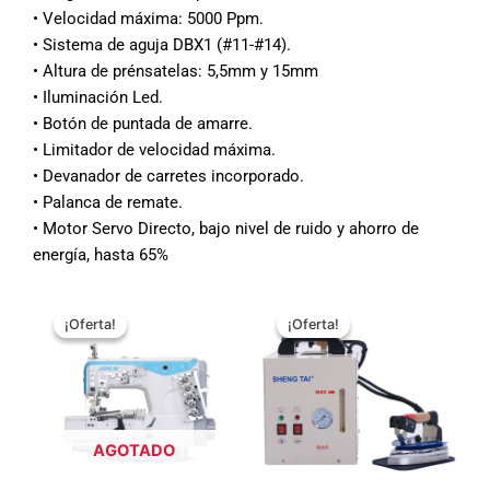
• Velocidad máxima: 5000 Ppm.
• Sistema de aguja DBX1 (#11-#14).
• Altura de prénsatelas: 5,5mm y 15mm
• Iluminación Led.
• Botón de puntada de amarre.
• Limitador de velocidad máxima.
• Devanador de carretes incorporado.
• Palanca de remate.
• Motor Servo Directo, bajo nivel de ruido y ahorro de
energía, hasta 65%
El
El
El
El
precio
precio
precio
precio
¡Oferta!
¡Oferta!
¡Oferta!
¡Oferta!
original
actual
original
actual
era:
es:
era:
es:
$899.990.
$849.990.
$329.990.
$249.990.
AGOTADO