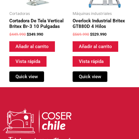
Cortadoras
Máquinas industriales
Cortadora De Tela Vertical
Overlock Industrial Britex
Britex Br-3 10 Pulgadas
GT880D 4 Hilos
$
449.990
$
349.990
$
569.990
$
529.990
Añadir al carrito
Añadir al carrito
Vista rápida
Vista rápida
Quick view
Quick view