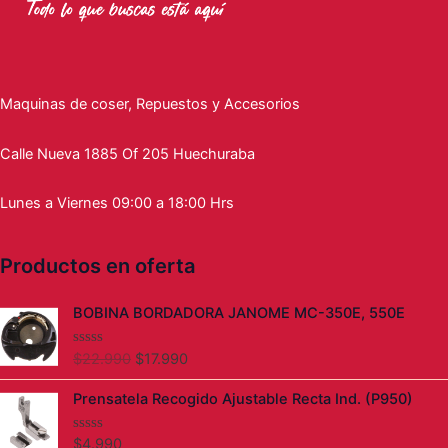
Maquinas de coser, Repuestos y Accesorios
Calle Nueva 1885 Of 205 Huechuraba
Lunes a Viernes 09:00 a 18:00 Hrs
Productos en oferta
El
El
BOBINA BORDADORA JANOME MC-350E, 550E
precio
precio
original
actual
$
22.990
$
17.990
V
era:
es:
a
l
$22.990.
$17.990.
Prensatela Recogido Ajustable Recta Ind. (P950)
o
r
a
d
$
4.990
V