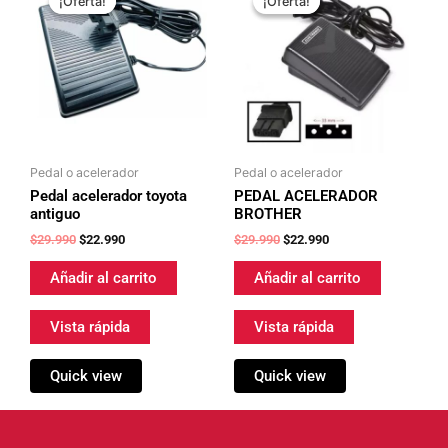
¡Oferta!
¡Oferta!
¡Oferta!
¡Oferta!
original
actual
original
actual
era:
es:
era:
es:
$29.990.
$22.990.
$29.990.
$22.990.
Pedal o acelerador
Pedal o acelerador
Pedal acelerador toyota
PEDAL ACELERADOR
antiguo
BROTHER
$
29.990
$
22.990
$
29.990
$
22.990
Añadir al carrito
Añadir al carrito
Vista rápida
Vista rápida
Quick view
Quick view