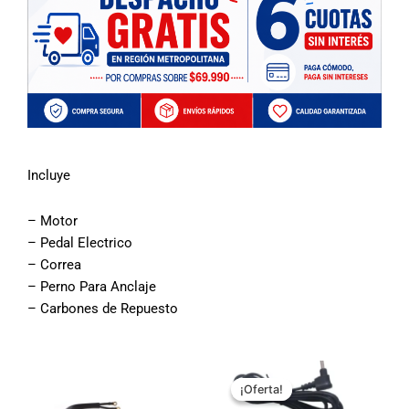
era:
es:
$22.990.
$14.9
Incluye
– Motor
– Pedal Electrico
– Correa
– Perno Para Anclaje
– Carbones de Repuesto
El
El
precio
precio
¡Oferta!
¡Oferta!
original
actual