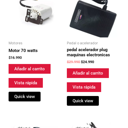
era:
es:
$29.990.
$24.990.
Motores
Pedal o acelerador
pedal acelerador plug
Motor 70 watts
maquinas electronicas
$
16.990
$
29.990
$
24.990
Añadir al carrito
Añadir al carrito
Vista rápida
Vista rápida
Quick view
Quick view
El
El
El
El
precio
precio
precio
precio