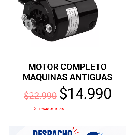
MOTOR COMPLETO
MAQUINAS ANTIGUAS
$
14.990
El
El
$
22.990
precio
preci
Sin existencias
original
actua