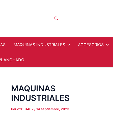
Navegación
de
entradas
Buscar
NAS
MAQUINAS INDUSTRIALES
ACCESORIOS
PLANCHADO
MAQUINAS
INDUSTRIALES
Por
c2051402
/
14 septiembre, 2023