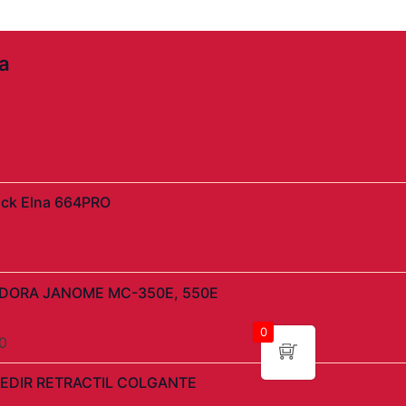
a
l
precio
actual
s:
$3.990.
ock Elna 664PRO
El
DORA JANOME MC-350E, 550E
precio
l
actual
0
0
es:
0.
$17.990.
l
EDIR RETRACTIL COLGANTE
precio