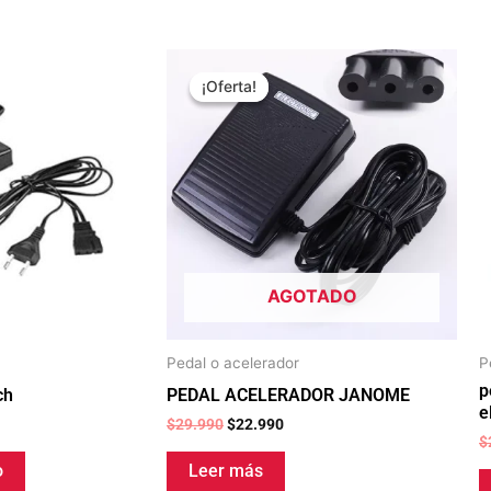
El
El
o
precio
precio
¡Oferta!
¡Oferta!
l
original
actual
era:
es:
0.
$29.990.
$22.990.
AGOTADO
Pedal o acelerador
P
p
ch
PEDAL ACELERADOR JANOME
e
$
29.990
$
22.990
$
o
Leer más