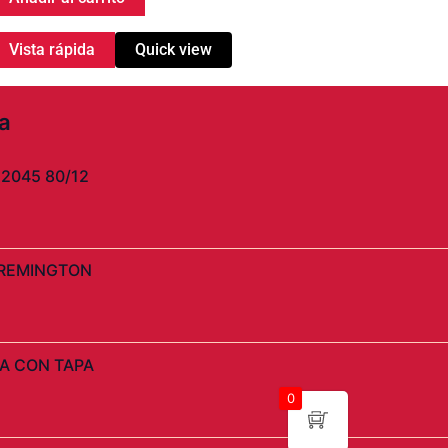
Vista rápida
Quick view
a
l
2045 80/12
precio
actual
s:
$2.990.
 REMINGTON
l
A CON TAPA
recio
0
ctual
s: