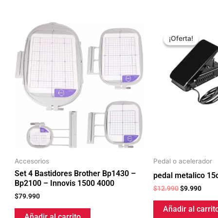
El
El
precio
preci
¡Oferta!
¡Oferta!
original
actua
era:
es:
$12.990.
$9.99
Accesorios
Pedal o acelerador
Set 4 Bastidores Brother Bp1430 –
pedal metalico 15
Bp2100 – Innovis 1500 4000
$
12.990
$
9.990
$
79.990
Añadir al carrit
Añadir al carrito