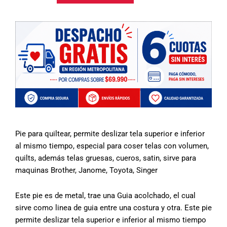
Acolchado
era:
es:
cantidad
$16.990.
$12.9
Pie para quiltear, permite deslizar tela superior e inferior
al mismo tiempo, especial para coser telas con volumen,
quilts, además telas gruesas, cueros, satin, sirve para
maquinas Brother, Janome, Toyota, Singer
Este pie es de metal, trae una Guia acolchado, el cual
sirve como linea de guia entre una costura y otra. Este pie
permite deslizar tela superior e inferior al mismo tiempo