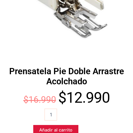
Prensatela Pie Doble Arrastre
Acolchado
$
12.990
El
El
$
16.990
Prensatela
precio
preci
Pie
Doble
original
actua
Arrastre
Añadir al carrito