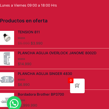
Lunes a Viernes 09:00 a 18:00 Hrs
Productos en oferta
El
El
TENSION 811
precio
precio
original
actual
$
5.990
$
3.990
V
era:
es:
a
l
$5.990.
$3.990.
PLANCHA AGUJA OVERLOCK JANOME 8002D
o
r
a
d
$
14.990
V
o
a
c
l
PLANCHA AGUJA SINGER 4830
o
o
n
r
0
0
a
d
d
$
6.990
V
e
o
a
5
c
l
Bordadora Brother BP3700
o
o
n
r
0
a
d
d
$
2.999.990
V
e
o
a