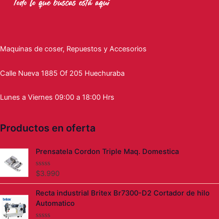
Maquinas de coser, Repuestos y Accesorios
Calle Nueva 1885 Of 205 Huechuraba
Lunes a Viernes 09:00 a 18:00 Hrs
Productos en oferta
Prensatela Cordon Triple Maq. Domestica
$
3.990
V
a
l
El
El
Recta industrial Britex Br7300-D2 Cortador de hilo
o
precio
precio
r
Automatico
a
original
actual
d
era:
es: