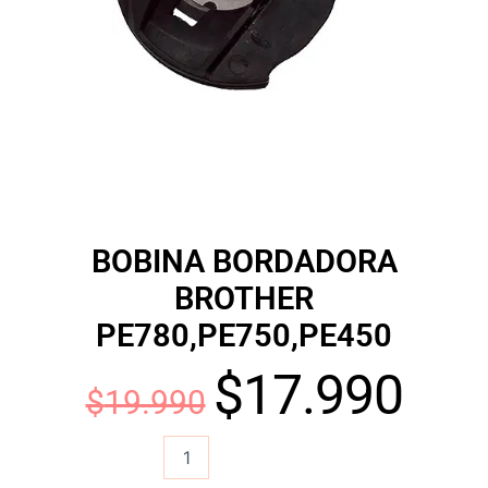
BOBINA BORDADORA
BROTHER
PE780,PE750,PE450
$
17.990
El
El
$
19.990
BOBINA
precio
preci
BORDADORA