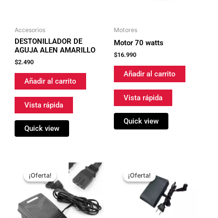
Accesorios
Motores
DESTONILLADOR DE
Motor 70 watts
AGUJA ALEN AMARILLO
$
16.990
$
2.490
Añadir al carrito
Añadir al carrito
Vista rápida
Vista rápida
Quick view
Quick view
El
El
El
El
precio
precio
precio
precio
¡Oferta!
¡Oferta!
¡Oferta!
¡Oferta!
original
actual
original
actual
era:
es:
era:
es:
$29.990.
$22.990.
$29.990.
$22.990.