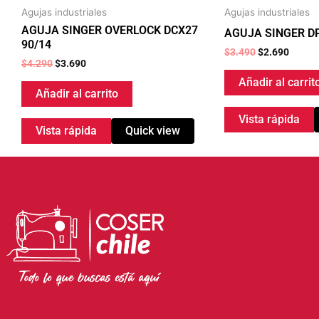
Agujas industriales
Agujas industriales
AGUJA SINGER OVERLOCK DCX27
AGUJA SINGER DP
90/14
$
3.490
$
2.690
$
4.290
$
3.690
Añadir al carrit
Añadir al carrito
Vista rápida
Vista rápida
Quick view