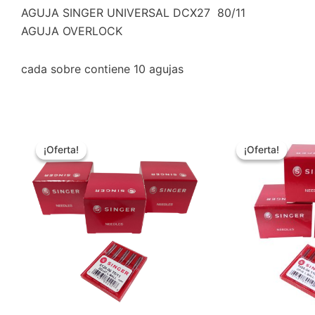
AGUJA SINGER UNIVERSAL DCX27 80/11
AGUJA OVERLOCK
cada sobre contiene 10 agujas
El
El
El
El
precio
precio
precio
precio
¡Oferta!
¡Oferta!
¡Oferta!
¡Oferta!
original
actual
original
actual
era:
es:
era:
es:
$4.290.
$3.690.
$3.490.
$2.690