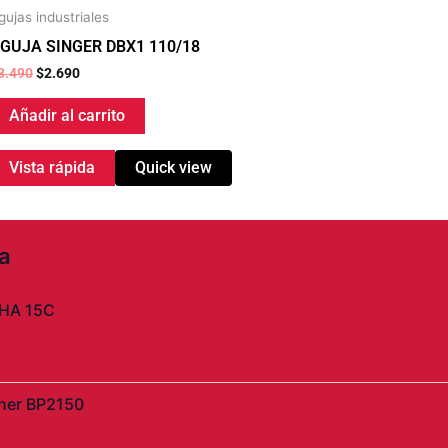
gujas industriales
GUJA SINGER DBX1 110/18
3.490
$
2.690
Añadir al carrito
Vista rápida
Quick view
a
l
HA 15C
precio
actual
s:
$2.990.
her BP2150