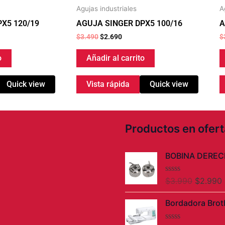
Agujas industriales
A
X5 120/19
AGUJA SINGER DPX5 100/16
A
$
3.490
$
2.690
$
o
Añadir al carrito
Quick view
Vista rápida
Quick view
Productos en ofert
El
E
BOBINA DEREC
precio
original
V
$
3.990
$
2.990
era:
e
a
l
$3.990.
Bordadora Brot
o
r
a