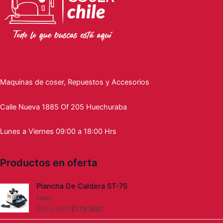
Maquinas de coser, Repuestos y Accesorios
Calle Nueva 1885 Of 205 Huechuraba
Lunes a Viernes 09:00 a 18:00 Hrs
Productos en oferta
El
El
Plancha De Caldera ST-75
precio
precio
original
actual
$
219.990
$
179.990
V
era:
es:
a
l