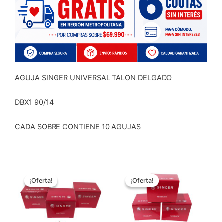
$3.490.
$2.690
AGUJA SINGER UNIVERSAL TALON DELGADO
DBX1 90/14
CADA SOBRE CONTIENE 10 AGUJAS
El
El
El
El
precio
precio
precio
precio
¡Oferta!
¡Oferta!
¡Oferta!
¡Oferta!
original
actual
original
actual
era:
es:
era:
es:
$4.290.
$3.690.
$3.490.
$2.690.