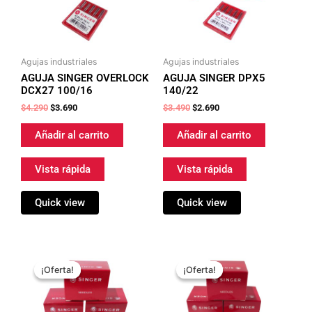
Agujas industriales
Agujas industriales
AGUJA SINGER OVERLOCK
AGUJA SINGER DPX5
DCX27 100/16
140/22
$
4.290
$
3.690
$
3.490
$
2.690
Añadir al carrito
Añadir al carrito
Vista rápida
Vista rápida
Quick view
Quick view
El
El
El
El
precio
precio
precio
precio
¡Oferta!
¡Oferta!
¡Oferta!
¡Oferta!
original
actual
original
actual
era:
es:
era:
es:
$3.490.
$2.690.
$3.490.
$2.690.