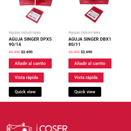
Agujas industriales
Agujas industriales
AGUJA SINGER DPX5
AGUJA SINGER DBX1
90/14
80/11
$
3.490
$
2.690
$
3.490
$
2.690
Añadir al carrito
Añadir al carrito
Vista rápida
Vista rápida
Quick view
Quick view