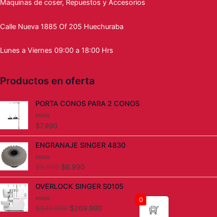
Maquinas de coser, Repuestos y Accesorios
Calle Nueva 1885 Of 205 Huechuraba
Lunes a Viernes 09:00 a 18:00 Hrs
Productos en oferta
PORTA CONOS PARA 2 CONOS
$
7.990
V
a
l
El
El
ENGRANAJE SINGER 4830
o
precio
precio
r
a
original
actual
d
$
9.990
$
6.990
V
era:
es:
o
a
c
l
$9.990.
$6.990.
El
El
OVERLOCK SINGER S0105
o
o
precio
precio
n
r
0
0
a
original
actual
d
d
$
349.990
$
269.990
V
era:
es:
e
o
a