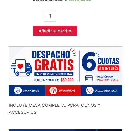
precio
prec
Industrial
JUKE
original
actu
V9
cantidad
era:
es:
Añadir al carrito
$449.990.
$36
INCLUYE MESA COMPLETA, PORATCONOS Y
ACCESORIOS