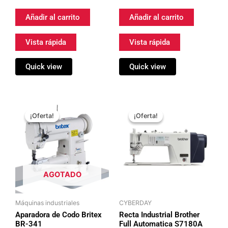
Añadir al carrito
Añadir al carrito
Vista rápida
Vista rápida
Quick view
Quick view
El
El
El
El
precio
precio
precio
precio
¡Oferta!
¡Oferta!
¡Oferta!
¡Oferta!
original
actual
original
actual
era:
es:
era:
es:
$1.499.990.
$1.199.990.
$1.099.990.
$849.990.
AGOTADO
Máquinas industriales
CYBERDAY
Aparadora de Codo Britex
Recta Industrial Brother
BR-341
Full Automatica S7180A