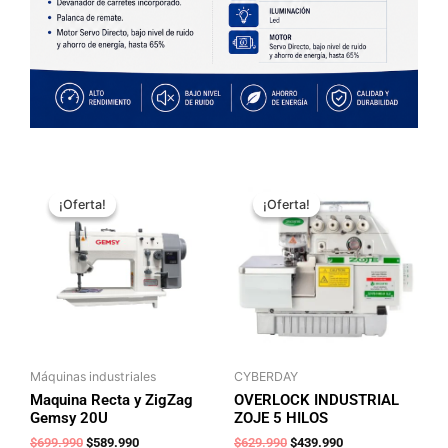
El
El
El
El
precio
precio
precio
precio
¡Oferta!
¡Oferta!
¡Oferta!
¡Oferta!
original
actual
original
actual
era:
es:
era:
es:
$699.990.
$589.990.
$629.990.
$439.990.
Máquinas industriales
CYBERDAY
Maquina Recta y ZigZag
OVERLOCK INDUSTRIAL
Gemsy 20U
ZOJE 5 HILOS
$
699.990
$
589.990
$
629.990
$
439.990