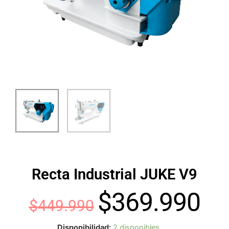
Recta Industrial JUKE V9
$
369.990
El
El
$
449.990
Recta
Disponibilidad:
2 disponibles